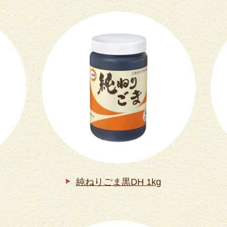
純ねりごま黒DH 1kg