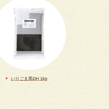
いりごま黒DH 1kg