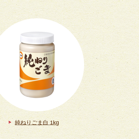
純ねりごま白 1kg