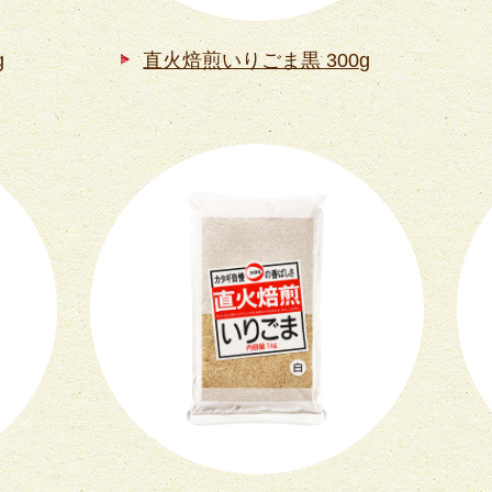
g
直火焙煎いりごま黒 300g