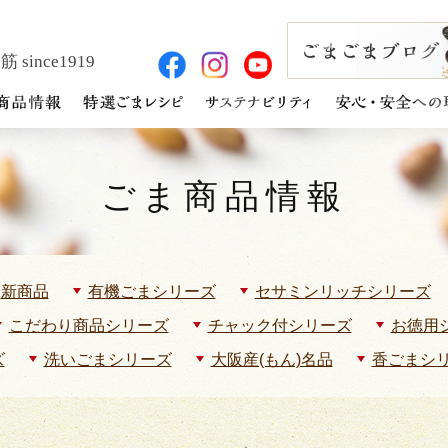
 since1919
ごま商品情報
新商品
有機ごまシリーズ
セサミンリッチシリーズ
こだわり商品シリーズ
チャック付シリーズ
お徳用
ズ
洗いごまシリーズ
大阪産(もん)名品
香ごまシ