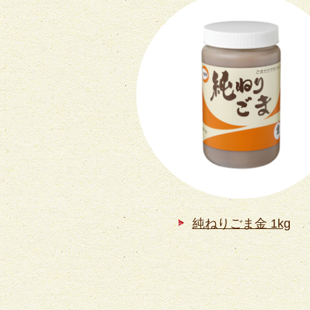
純ねりごま金 1kg