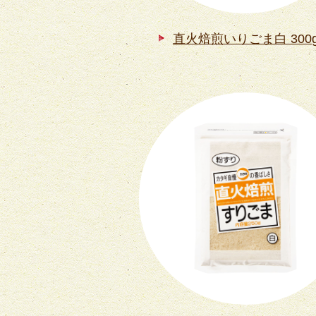
直火焙煎いりごま白 300