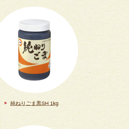
純ねりごま黒SH 1kg