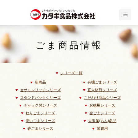
ごま商品情報
シリーズ一覧
新商品
有機ごまシリーズ
セサミンリッチシリーズ
直火焙煎シリーズ
スタンドパックシリーズ
こだわり商品シリーズ
チャック付シリーズ
お徳用シリーズ
ねりごまシリーズ
金ごまシリーズ
洗いごまシリーズ
大阪産(もん)名品
香ごまシリーズ
業務用